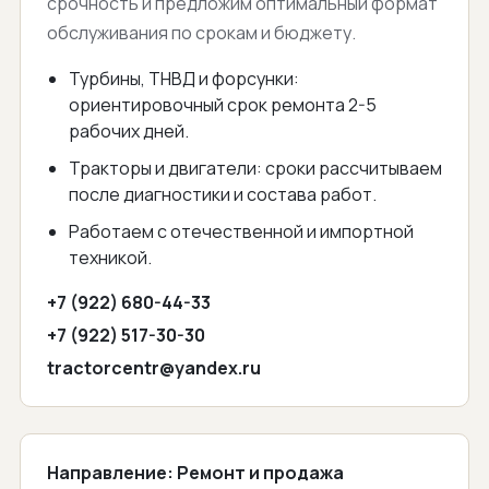
срочность и предложим оптимальный формат
обслуживания по срокам и бюджету.
Турбины, ТНВД и форсунки:
ориентировочный срок ремонта 2-5
рабочих дней.
Тракторы и двигатели: сроки рассчитываем
после диагностики и состава работ.
Работаем с отечественной и импортной
техникой.
+7 (922) 680-44-33
+7 (922) 517-30-30
tractorcentr@yandex.ru
Сайт
Направление:
Ремонт и продажа