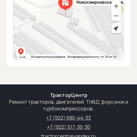
ТракторЦентр
Ремонт тракторов, двигателей, ТНВД, форсунок и
турбокомпрессоров.
+7 (922) 680-44-33
+7 (922) 517-30-30
tractorcentr@yandex.ru